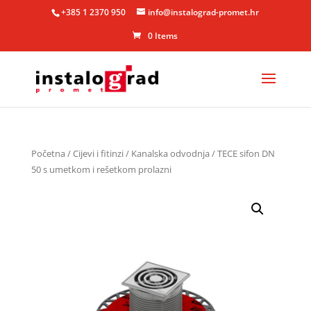
+385 1 2370 950
info@instalograd-promet.hr
0 Items
Početna
/
Cijevi i fitinzi
/
Kanalska odvodnja
/ TECE sifon DN
50 s umetkom i rešetkom prolazni