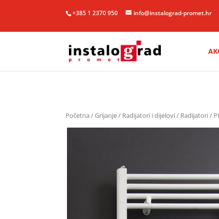
+385 1 2370 950
info@instalograd-promet.hr
AK
Početna
/
Grijanje
/
Radijatori i dijelovi
/
Radijatori
/ P