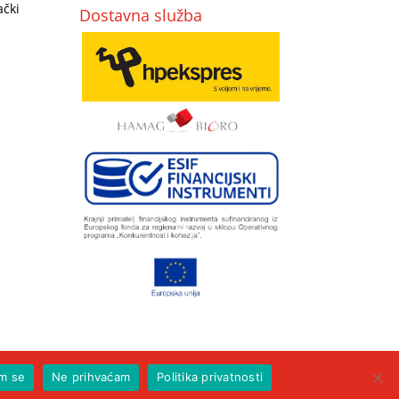
ački
Dostavna služba
m se
Ne prihvaćam
Politika privatnosti