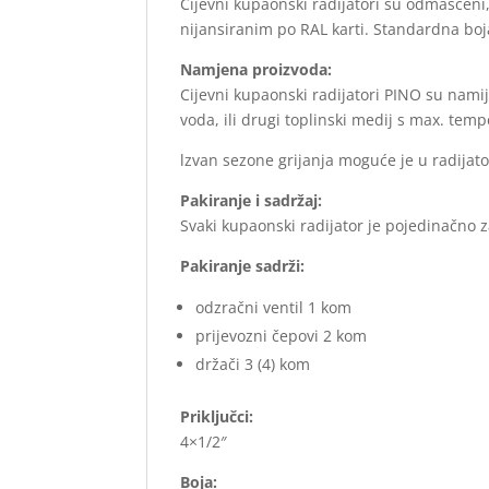
Cijevni kupaonski radijatori su odmašćeni
nijansiranim po RAL karti. Standardna boja 
Namjena proizvoda:
Cijevni kupaonski radijatori PINO su namij
voda, ili drugi toplinski medij s max. tem
lzvan sezone grijanja moguće je u radijato
Pakiranje i sadržaj:
Svaki kupaonski radijator je pojedinačno 
Pakiranje sadrži:
odzračni ventil 1 kom
prijevozni čepovi 2 kom
držači 3 (4) kom
Priključci:
4×1/2″
Boja: