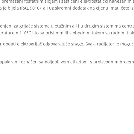
, premazani fosfatnim slojem i zaštićeni elektrostatički nanesenim
je bijela (RAL 9010), ali uz skromni dodatak na cijenu imati ćete iz
enjeni za grijaće sisteme u etažnim ali i u drugim sistemima central
peraturom 110°C i to sa prisilnim ili slobodnim tokom sa radnim tla
r dodati elektrogrijač odgovarajuće snage. Svaki radijator je moguć
zapakiran i označen samoljepljivom etiketom, s proizvodnim brojem