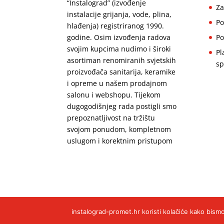
“Instalograd” (izvođenje
Za
instalacije grijanja, vode, plina,
Po
hlađenja) registriranog 1990.
Po
godine. Osim izvođenja radova
svojim kupcima nudimo i široki
Pl
asortiman renomiranih svjetskih
sp
proizvođača sanitarija, keramike
i opreme u našem prodajnom
salonu i webshopu. Tijekom
dugogodišnjeg rada postigli smo
prepoznatljivost na tržištu
svojom ponudom, kompletnom
uslugom i korektnim pristupom
instalograd-promet.hr koristi kolačiće kako bismo
Instalograd-promet d.o.o. 2020. Sva prava pri