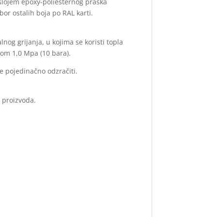
 slojem epoxy-poliesternog praška
bor ostalih boja po RAL karti.
nog grijanja, u kojima se koristi topla
kom 1,0 Mpa (10 bara).
e pojedinačno odzračiti.
 proizvoda.