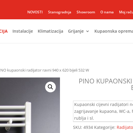
NOVOSTI
Stanogradnja
Showroom
O nama
Moj rač
CIJA
Instalacije
Klimatizacija
Grijanje
Kupaonska oprem
INO kupaonski radijator ravni 940 x 620 bijeli 532 W
PINO KUPAONSKI 
Kupaonski cijevni radijatori 
zagrijavanje kupaona, WC-a, h
rublja i sl.
SKU:
4934
Kategorije:
Radijato