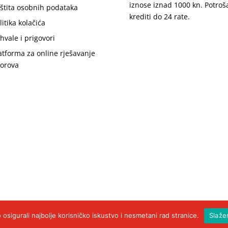
iznose iznad 1000 kn. Potroš
štita osobnih podataka
krediti do 24 rate.
litika kolačića
hvale i prigovori
atforma za online rješavanje
orova
 osigurali najbolje korisničko iskustvo i nesmetani rad stranice.
Slaže
držana