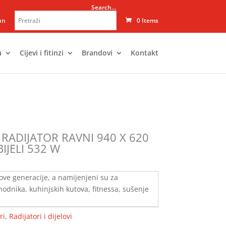
Search…
un
0 Items
a
Cijevi i fitinzi
Brandovi
Kontakt
RADIJATOR RAVNI 940 X 620
BIJELI 532 W
nove generacije, a namijenjeni su za
odnika, kuhinjskih kutova, fitnessa, sušenje
ri
,
Radijatori i dijelovi