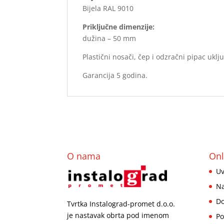
Bijela RAL 9010
Priključne dimenzije:
dužina – 50 mm
Plastični nosači, čep i odzračni pipac uklj
Garancija 5 godina.
O nama
Onl
Uv
Na
Do
Tvrtka Instalograd-promet d.o.o.
je nastavak obrta pod imenom
Po