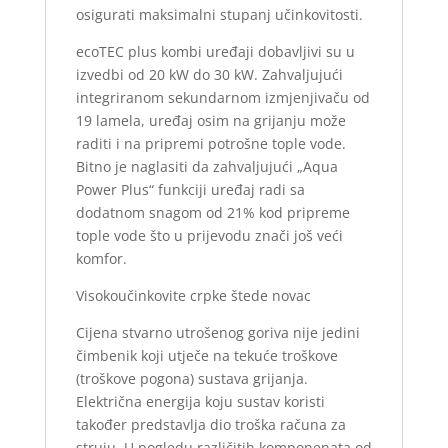
osigurati maksimalni stupanj učinkovitosti.
ecoTEC plus kombi uređaji dobavljivi su u
izvedbi od 20 kW do 30 kW. Zahvaljujući
integriranom sekundarnom izmjenjivaču od
19 lamela, uređaj osim na grijanju može
raditi i na pripremi potrošne tople vode.
Bitno je naglasiti da zahvaljujući „Aqua
Power Plus“ funkciji uređaj radi sa
dodatnom snagom od 21% kod pripreme
tople vode što u prijevodu znači još veći
komfor.
Visokoučinkovite crpke štede novac
Cijena stvarno utrošenog goriva nije jedini
čimbenik koji utječe na tekuće troškove
(troškove pogona) sustava grijanja.
Električna energija koju sustav koristi
također predstavlja dio troška računa za
struju. U pogledu različitih komponenata od