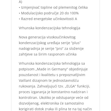
A)
• Izmjenjivač topline od plemenitog čelika
• Modulacijsko područje 20 do 100%
• Razred energetske učinkovitosti A
Vrhunska kondenzacijska tehnologija
Nova generacija visokoučinkovitog
kondenzacijskog uređaja serije “plus”
nadogradnja je serije “pro” za složenije
zahtjeve sa širim rasponom učinka
Vrhunska kondenzacijska tehnologija sa
potpisom „Made in Germany“ objedinjuje
pouzdanost i kvalitetu s prepoznatljivim
Vaillant dizajnom te jednostavnošću
rukovanja. Zahvaljujući tzv. „ELGA“ funkciji,
proces izgaranja je konstantno nadziran i
kontroliran. Ukoliko je odstupanje veće od
dozvoljenog, elektronika će samostalno
korigirati dotok zraka ili plina te na taj način