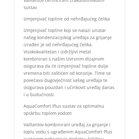
Vaillantov certificirani zrako/dimovodni
sustav
Izmjenjivač topline od nehrđajućeg čelika
Izmjenjivač topline koji se nalazi unutar
našeg kondenzacijskog uređaja za grijanje
izrađen je od nehrđajućeg čelika.
Visokokvalitetan i izdržljivi metal
kombiniran s našim izvrsnim dizajnom
osigurava da će izmjenjivač topline dulje
vremena biti zaštićen od korozije. Time se
povećava dugovječnost vašeg uređaja te
osigurava pouzdan i učinkovit uređaj danas
i u budućnosti.
AquaComfort Plus sustav za optimalnu
opskrbu toplom vodom
Vaillantov kombinirani uređaj za grijanje i
toplu vodu s ugrađenim AquaComfort Plus
sustavom pohranjuje dodatnu količinu