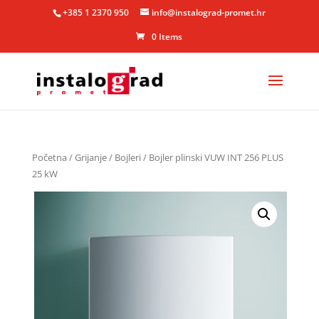
+385 1 2370 950
info@instalograd-promet.hr
0 Items
Početna
/
Grijanje
/
Bojleri
/ Bojler plinski VUW INT 256 PLUS
25 kW