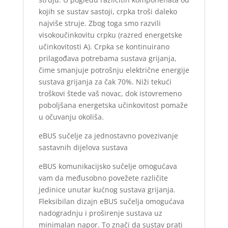
kojih se sustav sastoji, crpka troši daleko
najviše struje. Zbog toga smo razvili
visokoučinkovitu crpku (razred energetske
učinkovitosti A). Crpka se kontinuirano
prilagođava potrebama sustava grijanja,
čime smanjuje potrošnju električne energije
sustava grijanja za čak 70%. Niži tekući
troškovi štede vaš novac, dok istovremeno
poboljšana energetska učinkovitost pomaže
u očuvanju okoliša.
eBUS sučelje za jednostavno povezivanje
sastavnih dijelova sustava
eBUS komunikacijsko sučelje omogućava
vam da međusobno povežete različite
jedinice unutar kućnog sustava grijanja.
Fleksibilan dizajn eBUS sučelja omogućava
nadogradnju i proširenje sustava uz
minimalan napor. To znači da sustav prati