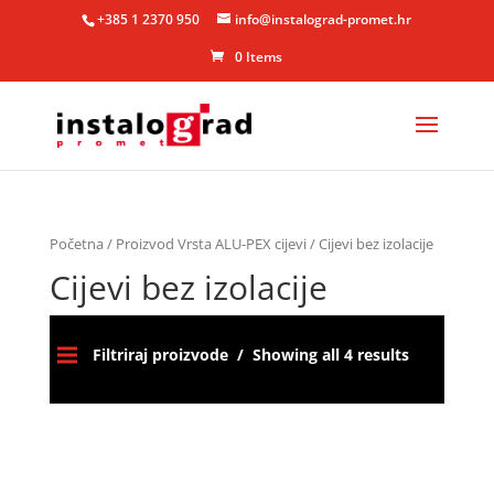
+385 1 2370 950
info@instalograd-promet.hr
0 Items
Početna
/ Proizvod Vrsta ALU-PEX cijevi / Cijevi bez izolacije
Cijevi bez izolacije
Filtriraj proizvode
Showing all 4 results